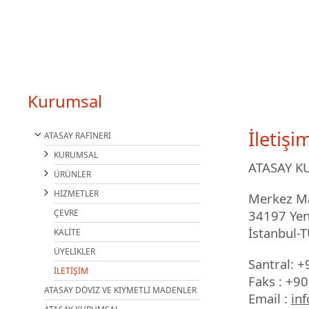
Kurumsal
İletişi
ATASAY RAFİNERİ
KURUMSAL
ATASAY KU
ÜRÜNLER
HİZMETLER
Merkez Ma
ÇEVRE
34197 Yen
İstanbul-
KALİTE
ÜYELİKLER
Santral: +
İLETİŞİM
Faks : +9
ATASAY DÖVİZ VE KIYMETLİ MADENLER
Email :
in