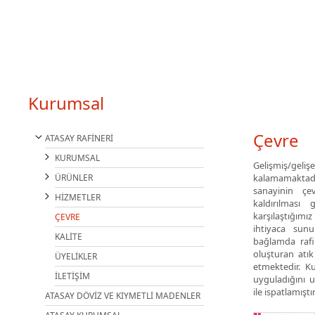
Kurumsal
Çevre
ATASAY RAFİNERİ
KURUMSAL
Gelişmiş/ge
ÜRÜNLER
kalamamaktadır
sanayinin çe
HİZMETLER
kaldırılması
karşılaştığımı
ÇEVRE
ihtiyaca sunu
KALİTE
bağlamda rafi
oluşturan atık
ÜYELİKLER
etmektedir. K
İLETİŞİM
uyguladığını u
ile ispatlamıştır
ATASAY DÖVİZ VE KIYMETLİ MADENLER