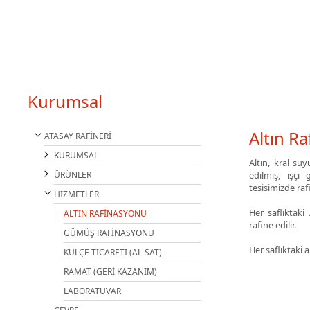
Kurumsal
Altın R
ATASAY RAFİNERİ
KURUMSAL
Altın, kral su
ÜRÜNLER
edilmiş, işçi
tesisimizde raf
HİZMETLER
Her saflıktaki
ALTIN RAFİNASYONU
rafine edilir.
GÜMÜŞ RAFİNASYONU
Her saflıktaki a
KÜLÇE TİCARETİ (AL-SAT)
RAMAT (GERİ KAZANIM)
LABORATUVAR