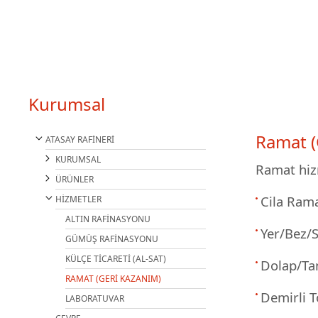
Kurumsal
Ramat (
ATASAY RAFİNERİ
KURUMSAL
Ramat hiz
ÜRÜNLER
Cila Rama
HİZMETLER
ALTIN RAFİNASYONU
Yer/Bez/
GÜMÜŞ RAFİNASYONU
KÜLÇE TİCARETİ (AL-SAT)
Dolap/Ta
RAMAT (GERİ KAZANIM)
Demirli 
LABORATUVAR