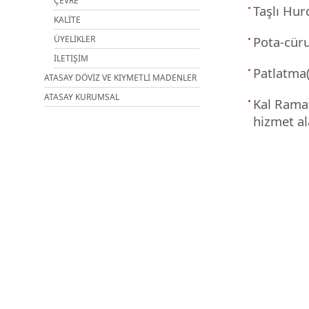
ÇEVRE
Taşlı Hu
KALİTE
ÜYELİKLER
Pota-cür
İLETİŞİM
Patlatma
ATASAY DÖVİZ VE KIYMETLİ MADENLER
ATASAY KURUMSAL
Kal Ramat
hizmet al